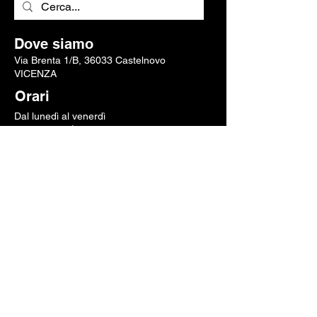
Dove siamo
Via Brenta 1/B, 36033 Castelnovo
VICENZA
Orari
Dal lunedì al venerdì
08.00-12.00
|
13.00-16.30
Chiamaci
Scrivici una mail
Pagamenti