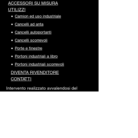
ACCESSORI SU MISURA
UTILIZZI
Camion ed uso industriale
Cancelli ad anta
Cancelli autoportanti
Cancelli scorrevoli
Porte e finestre
Portoni industriali a libro
Portoni industriali scorrevoli
DIVENTA RI
VENDITORE
CONTATTI
Intervento realizzato avvalendosi del
finanziamento:
POC |
Programma Operativo
Complementare al POR FESR
2014-2020
della Regione del Veneto