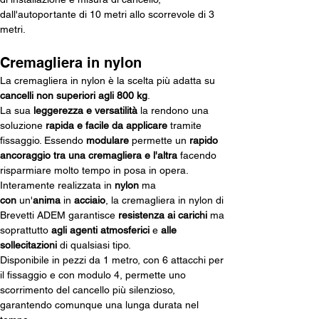
dall'autoportante di 10 metri allo scorrevole di 3 
metri.
Cremagliera in nylon
La cremagliera in nylon è la scelta più adatta su 
cancelli non superiori agli 800 kg
. 
La sua 
leggerezza e versatilità
 la rendono una 
soluzione 
rapida e facile da applicare
 tramite 
fissaggio. Essendo 
modulare
 permette un 
rapido 
ancoraggio tra una cremagliera e l'altra 
facendo 
risparmiare molto tempo in posa in opera. 
Interamente realizzata in 
nylon
 ma 
con
 un'
anima
 in
 acciaio
, la cremagliera in nylon di 
Brevetti ADEM garantisce 
resistenza ai carichi
 ma 
soprattutto 
agli agenti atmosferici
 e 
alle 
sollecitazioni
 di qualsiasi tipo. 
Disponibile in pezzi da 1 metro, con 6 attacchi per 
il fissaggio e con modulo 4, permette uno 
scorrimento del cancello più silenzioso, 
garantendo comunque una lunga durata nel 