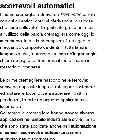
scorrevoli automatici
Il nome cremagliera deriva da 
kremaster
, parola 
con cui gli antichi greci si riferivano a "qualcosa 
che tiene sollevato". Il significato greco rimanda 
all'utilizzo della parola cremagliera come oggi lo 
intendiamo. Infatti la cremagliera è un oggetto 
meccanico composto da denti in tutta la sua 
lunghezza che, in accoppiata con un'ingranaggio 
chiamato pignone, trasforma il moto lineare in 
rotatorio o viceversa.
Le prime cremagliere nascono nelle ferrovie: 
venivano applicate lungo la rotaia per sostenere 
ed aiutare le locomotive a superare i tratti in 
pendenza, tramite un pignone applicato sulla 
locomotiva. 
Col tempo le cremagliere hanno trovato 
diverse 
applicazioni nell'ambito industriale e civile
, tant'è 
che sono state applicate anche nell'
automazione 
di cancelli scorrevoli e autoportanti 
come 
supporto per lo scorrimento.