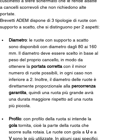
cuscinetto a sfere schermato che le rende adatte 
a cancelli scorrevoli che non richiedono alte 
portate.
Brevetti ADEM dispone di 3 tipologie di ruote con 
supporto a scatto, che si distinguono per 2 aspetti:
Diametro
: le ruote con supporto a scatto 
sono disponibili con diametro dagli 80 ai 160 
mm. 
Il diametro deve essere scelto 
in base al 
peso del proprio cancello, in modo da 
ottenere la 
portata corretta
 con il minor 
numero di ruote possibili, in ogni caso non 
inferiore a 2. Inoltre, il diametro delle ruote è 
direttamente proporzionale alla 
percorrenza 
garantita
, quindi una ruota più grande avrà 
una durata maggiore rispetto ad una ruota 
più piccola. 
Profilo
: con profilo della ruota si intende la 
gola 
tornita, cioè la parte della ruota che 
scorre sulla rotaia. Le ruote con gola a 
U
 e a 
V
 sono le più utilizzate. In alcuni casi specifici, 