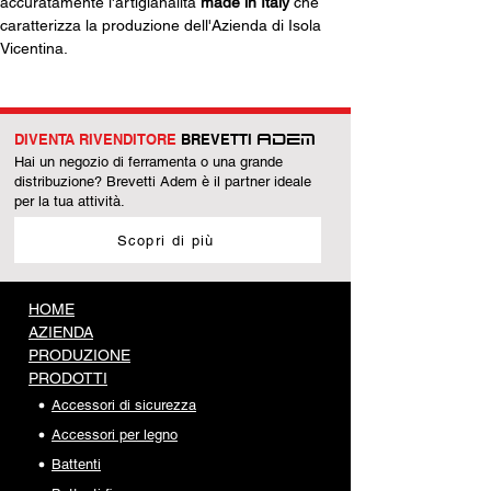
accuratamente l'artigianalità 
made in Italy
 che 
caratterizza la produzione dell'Azienda di Isola 
Vicentina.
DIVENTA RIVENDITORE
BREVETTI
ADEM
Hai un negozio di ferramenta o una grande
distribuzione? Brevetti Adem è il partner ideale
per la tua attività.
Scopri di più
HOME
AZIENDA
PRODUZIONE
PRODOTTI
Accessori di sicurezza
Accessori per legno
Battenti