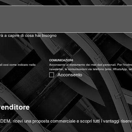
terà a capire di cosa hai bisogno
)
COMUNICAZIONI
Acconsento al trattamento dei miei dati personali così come indicato nella 
Acconsento al trattamento dei miei dati personali. Per l’inoltro 
newsletter, le comunicazioni via telefono (sms, WhatsApp, te
Acconsento
venditore
DEM, ricevi una proposta commerciale e scopri tutti i vantaggi riserva