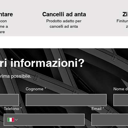
ntare
Cancelli ad anta
Z
 con
Prodotto adatto per
Finitu
one a
cancelli ad anta
z
are
i informazioni?
prima possibile.
Cognome
*
Nome de
Telefono
*
Email
*