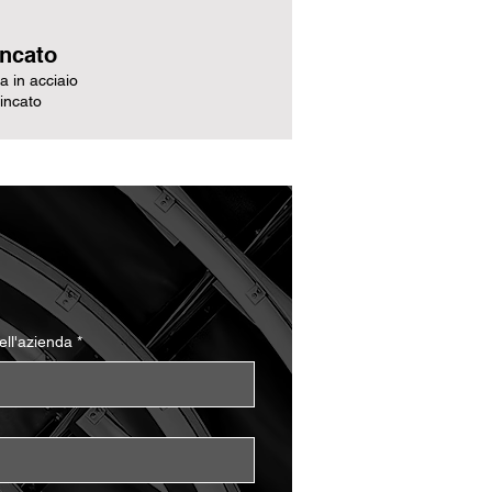
incato
ra in acciaio
incato
ll'azienda
*