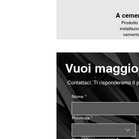
A ceme
Prodotto
installazi
cement
Vuoi maggior
Contattaci. Ti risponderemo il 
Nome
*
Provincia
*