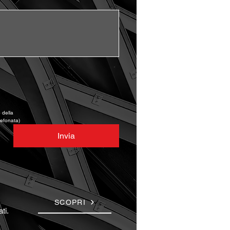
della 
lefonata)
Invia
SCOPRI
ti.