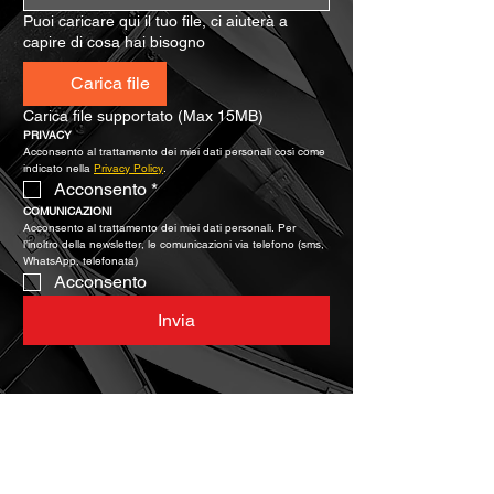
Puoi caricare qui il tuo file, ci aiuterà a
capire di cosa hai bisogno
Carica file
Carica file supportato (Max 15MB)
PRIVACY
Acconsento al trattamento dei miei dati personali così come 
indicato nella 
Privacy Policy
.
Acconsento
*
COMUNICAZIONI
Acconsento al trattamento dei miei dati personali. Per 
l’inoltro della newsletter, le comunicazioni via telefono (sms, 
WhatsApp, telefonata)
Acconsento
Invia
Caratteristiche chiave