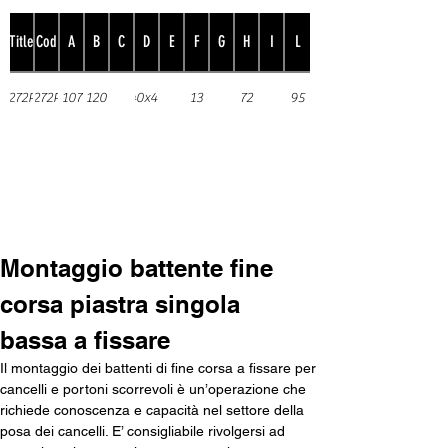
Title
Cod
A
B
C
D
E
F
G
H
I
L
272R
272R
107
120
40x40
13
72
95
Installazione
Montaggio battente fine 
corsa piastra singola 
bassa a fissare
Il montaggio dei battenti di fine corsa a fissare per 
cancelli e portoni scorrevoli è un’operazione che 
richiede conoscenza e capacità nel settore della 
posa dei cancelli. E’ consigliabile rivolgersi ad 