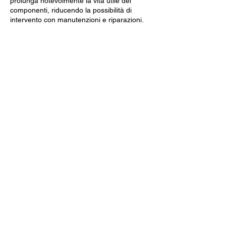
prolunga notevolmente la vita utile dei
componenti, riducendo la possibilità di
intervento con manutenzioni e riparazioni.
Dati Tecnici