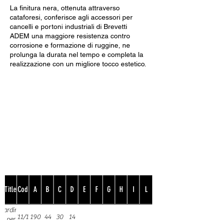
La finitura nera, ottenuta attraverso
cataforesi, conferisce agli accessori per
cancelli e portoni industriali di Brevetti
ADEM una maggiore resistenza contro
corrosione e formazione di ruggine, ne
prolunga la durata nel tempo e completa la
realizzazione con un migliore tocco estetico.
Dati Tecnici
Title
Cod
A
B
C
D
E
F
G
H
I
L
cardine
511/14
190
44
30
14
per