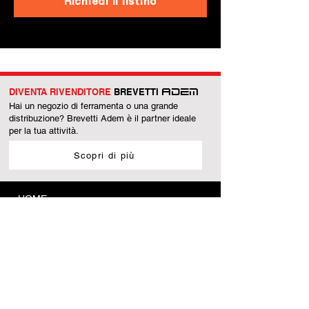
Richiedi il listino
DIVENTA RIVENDITORE
BREVETTI
ADEM
Hai un negozio di ferramenta o una grande
distribuzione? Brevetti Adem è il partner ideale
per la tua attività.
Scopri di più
HOME
AZIENDA
PRODUZIONE
PRODOTTI
Accessori di sicurezza
Accessori per legno
Battenti