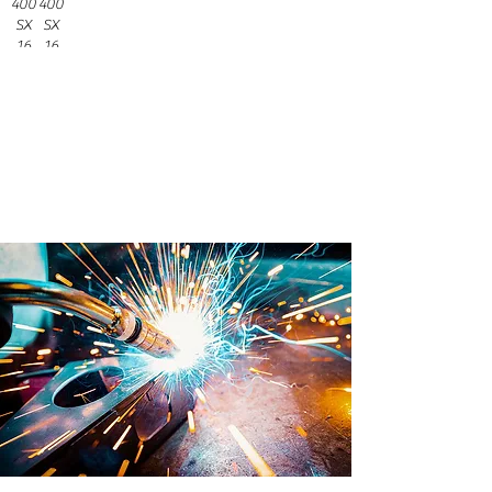
400
400
SX
SX
16
16
Prodotto internamente in
Brevetti ADEM