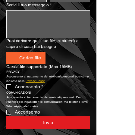
Scrivi il tuo messaggio
*
Puoi caricare qui il tuo file, ci aiuterà a
capire di cosa hai bisogno
Carica file
Carica file supportato (Max 15MB)
PRIVACY
Acconsento al trattamento dei miei dati personali così come 
indicato nella 
Privacy Policy
.
Acconsento
*
COMUNICAZIONI
Acconsento al trattamento dei miei dati personali. Per 
l’inoltro della newsletter, le comunicazioni via telefono (sms, 
WhatsApp, telefonata)
Acconsento
Invia