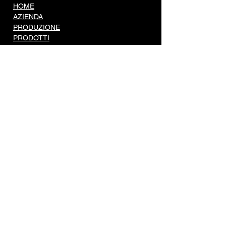
HOME
AZIENDA
PRODUZIONE
PRODOTTI
Accessori di sicurezza
Accessori per legno
Battenti
Battenti finecorsa
Cardini
Carrelli portanti
Carrelli scorrevoli
Catenacci
Copricolonna
Guide e cremagliere
Incontri e supporti
Inferriate e recinzioni
Maniglie e cariglioni