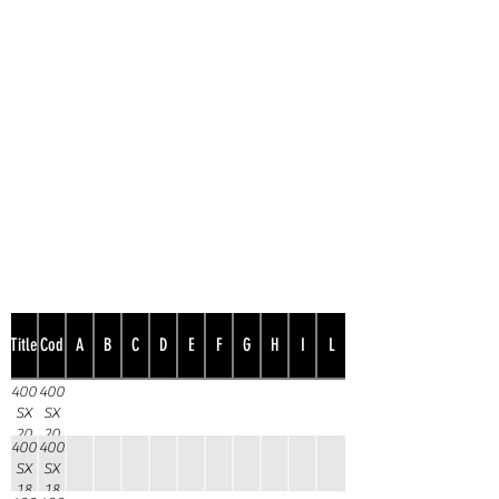
Dati Tecnici
Title
Cod
A
B
C
D
E
F
G
H
I
L
400
400
SX
SX
20
20
400
400
SX
SX
18
18