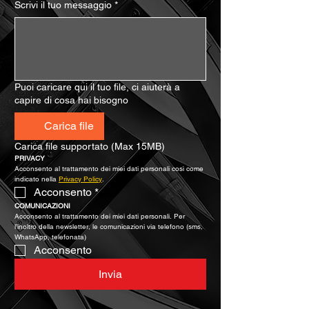
Scrivi il tuo messaggio
*
Puoi caricare qui il tuo file, ci aiuterà a
capire di cosa hai bisogno
Carica file
Carica file supportato (Max 15MB)
PRIVACY
Acconsento al trattamento dei miei dati personali così come 
indicato nella 
Privacy Policy
.
Acconsento
*
COMUNICAZIONI
Acconsento al trattamento dei miei dati personali. Per 
l’inoltro della newsletter, le comunicazioni via telefono (sms, 
WhatsApp, telefonata)
Acconsento
Invia