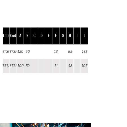
Title
Cod
A
B
C
D
E
F
G
H
I
L
873F
873F
120
90
13
65
135
853F
853F
100
70
11
58
105
Prodotto internamente in
Brevetti ADEM