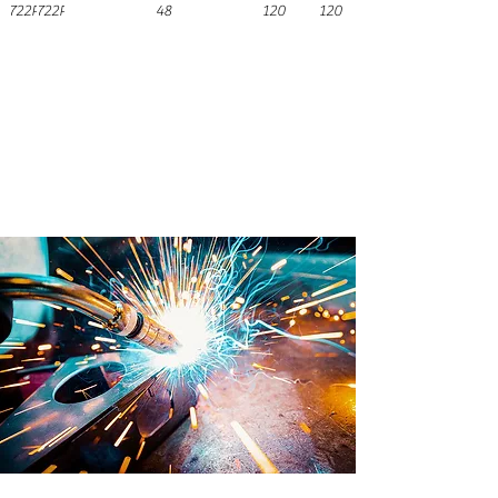
722P
722P
48
120
120
Prodotto internamente in
Brevetti ADEM