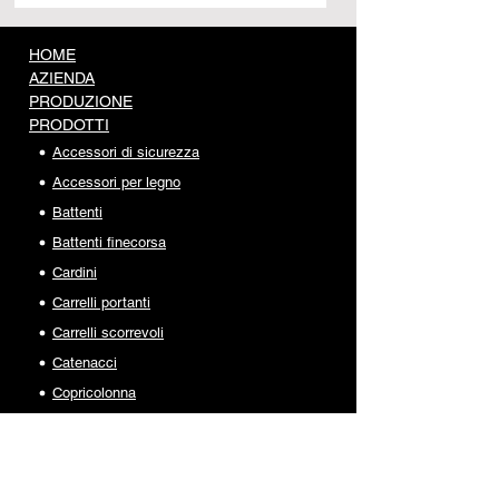
HOME
AZIENDA
PRODUZIONE
PRODOTTI
Accessori di sicurezza
Accessori per legno
Battenti
Battenti finecorsa
Cardini
Carrelli portanti
Carrelli scorrevoli
Catenacci
Copricolonna
Guide e cremagliere
Incontri e supporti
Inferriate e recinzioni