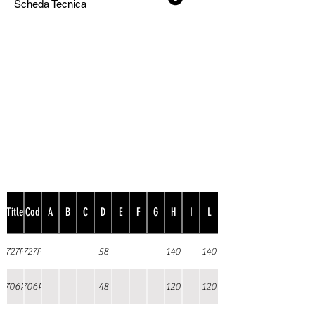
Scheda Tecnica
Title
Cod
A
B
C
D
E
F
G
H
I
L
727P
727P
58
140
140
706P
706P
48
120
120