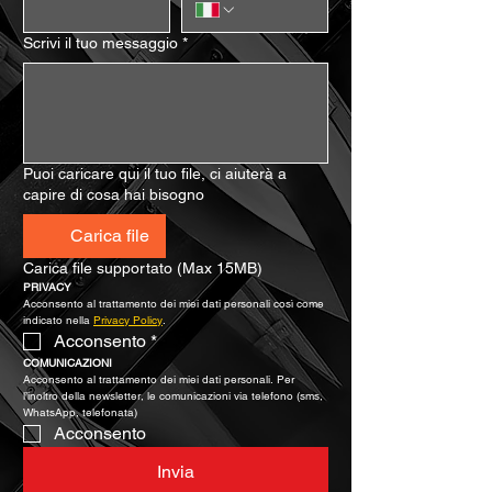
Scrivi il tuo messaggio
*
Puoi caricare qui il tuo file, ci aiuterà a
capire di cosa hai bisogno
Carica file
Carica file supportato (Max 15MB)
PRIVACY
Acconsento al trattamento dei miei dati personali così come 
indicato nella 
Privacy Policy
.
Acconsento
*
COMUNICAZIONI
Acconsento al trattamento dei miei dati personali. Per 
l’inoltro della newsletter, le comunicazioni via telefono (sms, 
WhatsApp, telefonata)
Acconsento
Invia