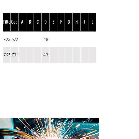
Title
Cod
A
B
C
D
E
F
G
H
I
L
703
703
48
701
701
40
Prodotto internamente in
Brevetti ADEM