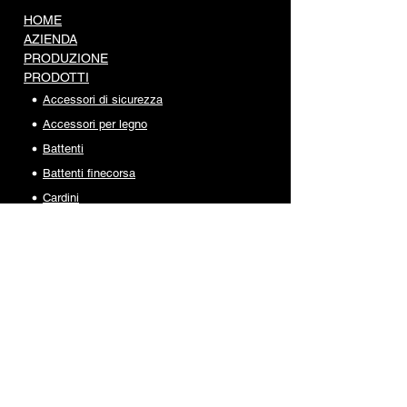
HOME
AZIENDA
PRODUZIONE
PRODOTTI
Accessori di sicurezza
Accessori per legno
Battenti
Battenti finecorsa
Cardini
Carrelli portanti
Carrelli scorrevoli
Catenacci
Copricolonna
Guide e cremagliere
Incontri e supporti
Inferriate e recinzioni
Maniglie e cariglioni