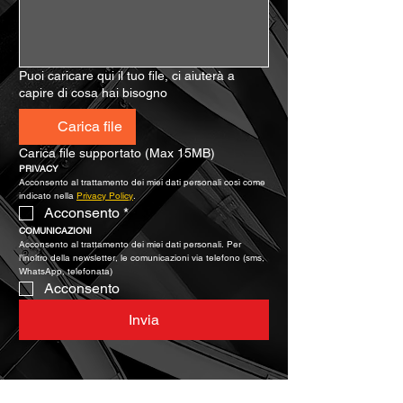
Puoi caricare qui il tuo file, ci aiuterà a
capire di cosa hai bisogno
Carica file
Carica file supportato (Max 15MB)
PRIVACY
Acconsento al trattamento dei miei dati personali così come 
indicato nella 
Privacy Policy
.
Acconsento
*
COMUNICAZIONI
Acconsento al trattamento dei miei dati personali. Per 
l’inoltro della newsletter, le comunicazioni via telefono (sms, 
WhatsApp, telefonata)
Acconsento
Invia