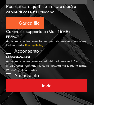
Puoi caricare qui il tuo file, ci aiuterà a
capire di cosa hai bisogno
Carica file
Carica file supportato (Max 15MB)
PRIVACY
Acconsento al trattamento dei miei dati personali così come 
indicato nella 
Privacy Policy
.
Acconsento
*
COMUNICAZIONI
Acconsento al trattamento dei miei dati personali. Per 
l’inoltro della newsletter, le comunicazioni via telefono (sms, 
WhatsApp, telefonata)
Acconsento
Invia
Caratteristiche chiave