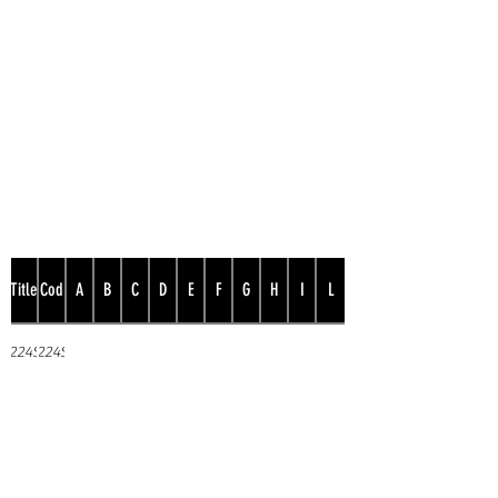
Title
Cod
A
B
C
D
E
F
G
H
I
L
224S
224S
Prodotto internamente in