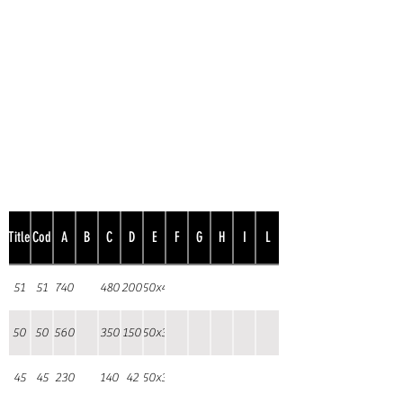
Title
Cod
A
B
C
D
E
F
G
H
I
L
51
51
740
480
200
50x4
50
50
560
350
150
50x3
45
45
230
140
42
50x3