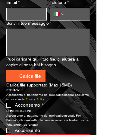
Email
*
Telefono
*
Scrivi il tuo messaggio
*
Puoi caricare qui il tuo file, ci aiuterà a
capire di cosa hai bisogno
Carica file
Carica file supportato (Max 15MB)
PRIVACY
Acconsento al trattamento dei miei dati personali così come 
indicato nella 
Privacy Policy
.
Acconsento
*
COMUNICAZIONI
Acconsento al trattamento dei miei dati personali. Per 
l’inoltro della newsletter, le comunicazioni via telefono (sms, 
WhatsApp, telefonata)
Acconsento