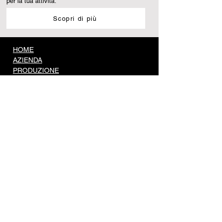
per la tua attività.
Scopri di più
HOME
AZIENDA
PRODUZIONE
PRODOTTI
Accessori di sicurezza
Accessori per legno
Battenti
Battenti finecorsa
Cardini
Carrelli portanti
Carrelli scorrevoli
Catenacci
Copricolonna
Guide e cremagliere