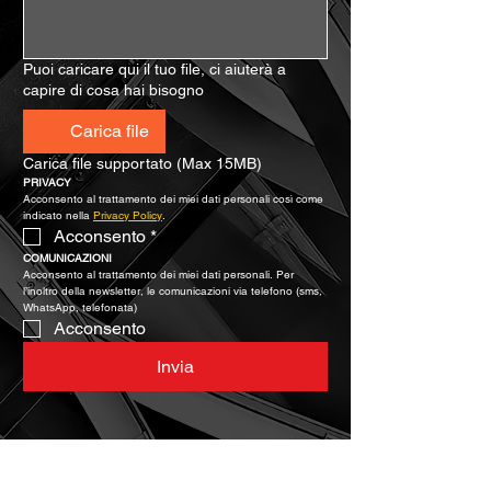
Puoi caricare qui il tuo file, ci aiuterà a
capire di cosa hai bisogno
Carica file
Carica file supportato (Max 15MB)
PRIVACY
Acconsento al trattamento dei miei dati personali così come 
indicato nella 
Privacy Policy
.
Acconsento
*
COMUNICAZIONI
Acconsento al trattamento dei miei dati personali. Per 
l’inoltro della newsletter, le comunicazioni via telefono (sms, 
WhatsApp, telefonata)
Acconsento
Invia