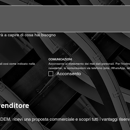
terà a capire di cosa hai bisogno
)
COMUNICAZIONI
Acconsento al trattamento dei miei dati personali così come indicato nella 
Acconsento al trattamento dei miei dati personali. Per l’inoltro 
newsletter, le comunicazioni via telefono (sms, WhatsApp, te
Acconsento
venditore
DEM, ricevi una proposta commerciale e scopri tutti i vantaggi riserva