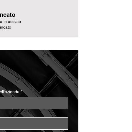
incato
ra in acciaio
incato
ll'azienda
*