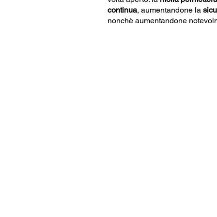
continua
, aumentandone la
sic
nonchè aumentandone notevolm