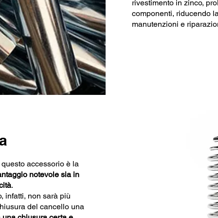
rivestimento in zinco, pro
componenti, riducendo la 
manutenzioni e riparazio
a
i questo accessorio è la
antaggio notevole sia in
cità
.
 infatti, non sarà più
hiusura del cancello una
 una chiusura certa e