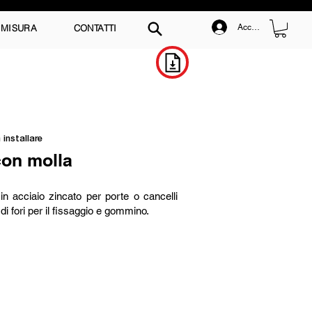
 MISURA
CONTATTI
Accedi
Scarica il Catalogo
 installare
con molla
n acciaio zincato per porte o cancelli
 di fori per il fissaggio e gommino.