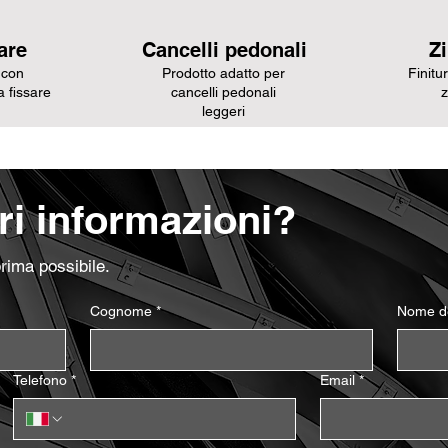
are
Cancelli pedonali
Z
 con
Prodotto adatto per
Finitu
a fissare
cancelli pedonali
z
leggeri
i informazioni?
prima possibile.
Cognome
*
Nome de
Telefono
*
Email
*