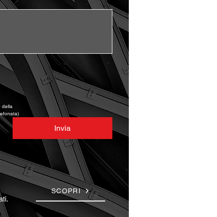
della 
lefonata)
Invia
SCOPRI
ti.