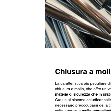
Chiusura a moll
La caratteristica più peculiare d
chiusura a molla, che offre un
v
materia di sicurezza che in prati
Grazie al sistema chiudicancello,
necessario preoccuparsi della c
volta aperto: la
molla permetterà