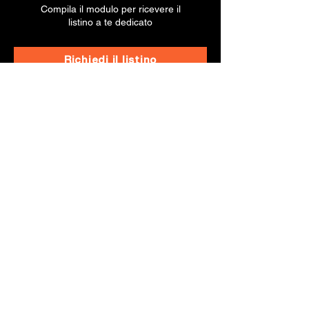
Compila il modulo per ricevere il
listino a te dedicato
Richiedi il listino
DIVENTA RIVENDITORE
BREVETTI
ADEM
Hai un negozio di ferramenta o una grande
distribuzione? Brevetti Adem è il partner ideale
per la tua attività.
Scopri di più
HOME
AZIENDA
PRODUZIONE
PRODOTTI