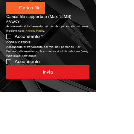
Carica file
Carica file supportato (Max 15MB)
PRIVACY
Acconsento al trattamento dei miei dati personali così come 
indicato nella 
Privacy Policy
.
Acconsento
*
COMUNICAZIONI
Acconsento al trattamento dei miei dati personali. Per 
l’inoltro della newsletter, le comunicazioni via telefono (sms, 
WhatsApp, telefonata)
Acconsento
Invia
Caratteristiche chiave