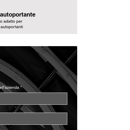
 autoportante
o adatto per
 autoportanti
ll'azienda
*