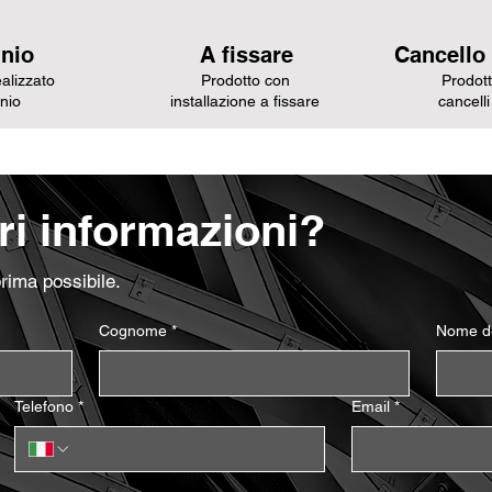
nio
A fissare
Cancello
alizzato
Prodotto con
Prodott
inio
installazione a fissare
cancelli
i informazioni?
prima possibile.
Cognome
*
Nome de
Telefono
*
Email
*