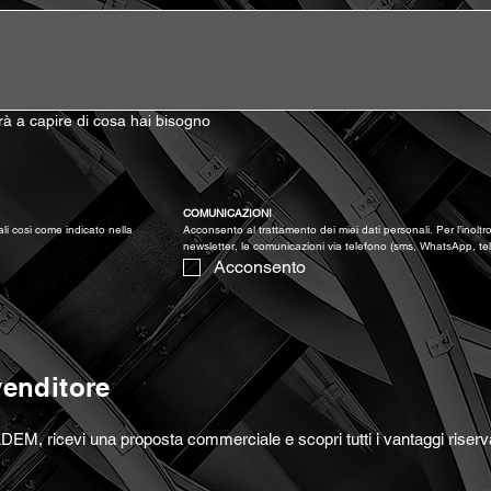
terà a capire di cosa hai bisogno
)
COMUNICAZIONI
Acconsento al trattamento dei miei dati personali così come indicato nella 
Acconsento al trattamento dei miei dati personali. Per l’inoltro 
newsletter, le comunicazioni via telefono (sms, WhatsApp, te
Acconsento
venditore
DEM, ricevi una proposta commerciale e scopri tutti i vantaggi riserva