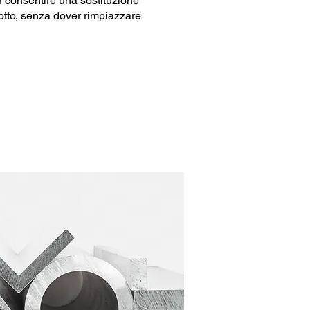
er consentire una sostituzione
otto, senza dover rimpiazzare