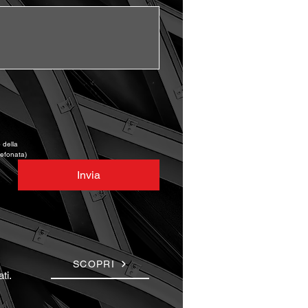
della 
lefonata)
Invia
SCOPRI
ti.