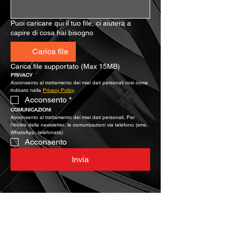
Puoi caricare qui il tuo file, ci aiuterà a
capire di cosa hai bisogno
Carica file
Carica file supportato (Max 15MB)
PRIVACY
Acconsento al trattamento dei miei dati personali così come 
indicato nella 
Privacy Policy
.
Acconsento
*
COMUNICAZIONI
Acconsento al trattamento dei miei dati personali. Per 
l’inoltro della newsletter, le comunicazioni via telefono (sms, 
WhatsApp, telefonata)
Acconsento
Invia