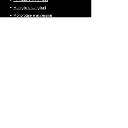
Maniglie e cariglioni
Monorotaie e accessori
Piastre di guida
Porte e finestre
Rulli di guida
Ruote
Serrature
ACCESSORI SU MISURA
UTILIZZI
Camion ed uso industriale
Cancelli ad anta
Cancelli autoportanti
Cancelli scorrevoli
Porte e finestre
Portoni industriali a libro
Portoni industriali scorrevoli
DIVENTA RI
VENDITORE