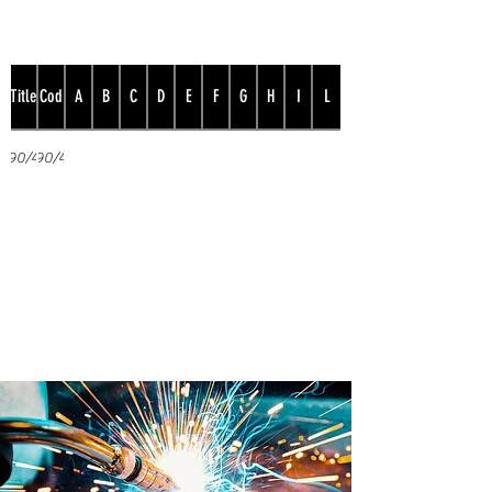
Title
Cod
A
B
C
D
E
F
G
H
I
L
790/48
790/48
Prodotto internamente in
Brevetti ADEM