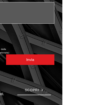
della 
lefonata)
Invia
SCOPRI
ti.