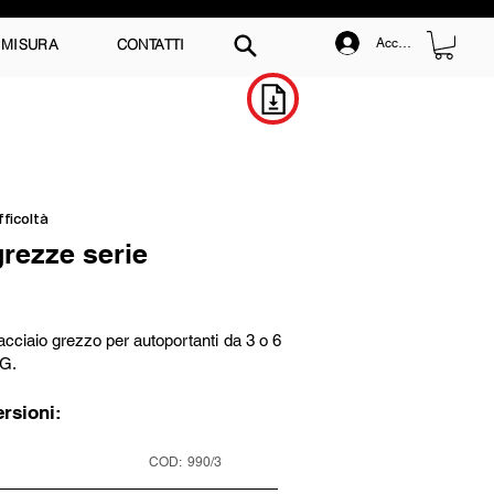
 MISURA
CONTATTI
Accedi
Scarica il Catalogo
fficoltà
rezze serie
 acciaio grezzo per autoportanti da 3 o 6
NG.
ersioni:
COD:
990/3