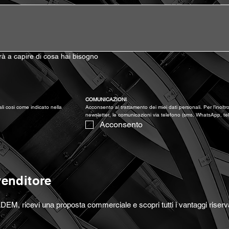
terà a capire di cosa hai bisogno
)
COMUNICAZIONI
Acconsento al trattamento dei miei dati personali così come indicato nella 
Acconsento al trattamento dei miei dati personali. Per l’inoltro 
newsletter, le comunicazioni via telefono (sms, WhatsApp, te
Acconsento
venditore
DEM, ricevi una proposta commerciale e scopri tutti i vantaggi riserva