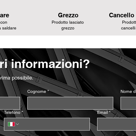
are
Grezzo
Cancello
 con
Prodotto lasciato
Prodott
a saldare
grezzo
cancelli
i informazioni?
prima possibile.
Cognome
*
Nome de
Telefono
*
Email
*