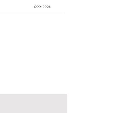
COD:
990/6