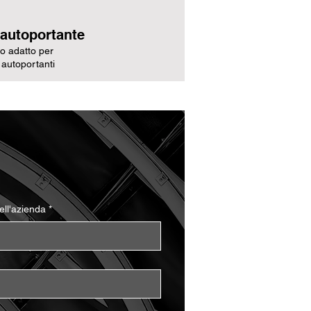
 autoportante
o adatto per
 autoportanti
ll'azienda
*