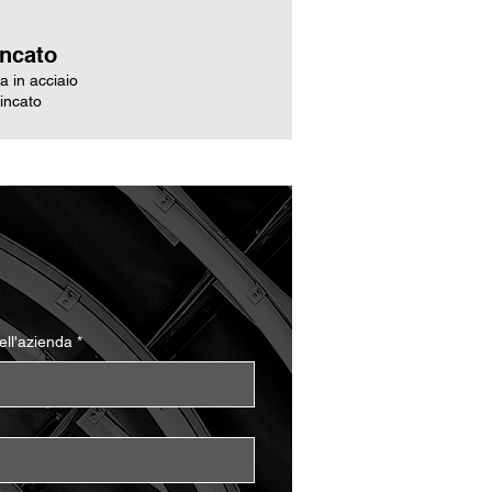
incato
ra in acciaio
incato
ll'azienda
*