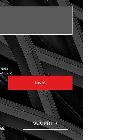
della 
lefonata)
Invia
SCOPRI
ti.