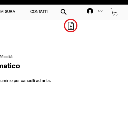
 MISURA
CONTATTI
Accedi
Scarica il Catalogo
fficoltà
matico
luminio per cancelli ad anta.