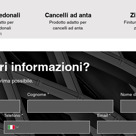
edonali
Cancelli ad anta
Z
tto per
Prodotto adatto per
Finitu
donali
cancelli ad anta
z
i
i informazioni?
prima possibile.
Cognome
*
Nome de
Telefono
*
Email
*