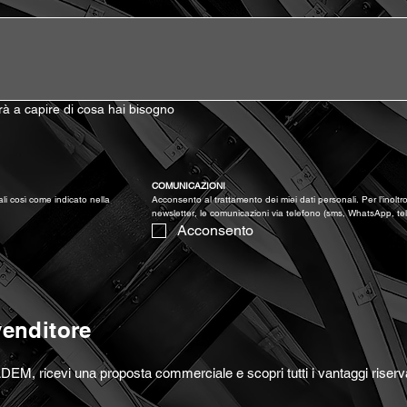
terà a capire di cosa hai bisogno
)
COMUNICAZIONI
Acconsento al trattamento dei miei dati personali così come indicato nella 
Acconsento al trattamento dei miei dati personali. Per l’inoltro 
newsletter, le comunicazioni via telefono (sms, WhatsApp, te
Acconsento
venditore
DEM, ricevi una proposta commerciale e scopri tutti i vantaggi riserva