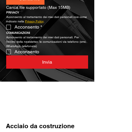
Carica file supportato (Max 15MB)
PRIVACY
Acconsento al trattamento dei miei dati personali così come 
indicato nella 
Privacy Policy
.
Acconsento
*
COMUNICAZIONI
Acconsento al trattamento dei miei dati personali. Per 
l’inoltro della newsletter, le comunicazioni via telefono (sms, 
WhatsApp, telefonata)
Acconsento
Invia
Caratteristiche chiave
Acciaio da costruzione