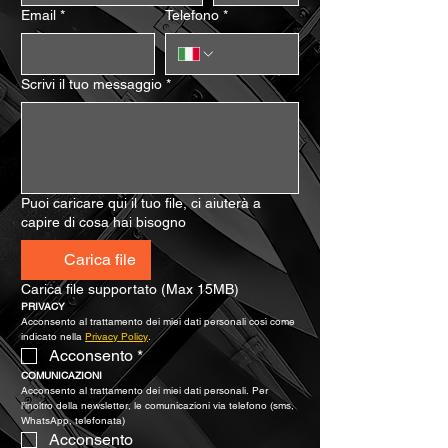
Email
*
Telefono
*
Scrivi il tuo messaggio
*
Puoi caricare qui il tuo file, ci aiuterà a
capire di cosa hai bisogno
Carica file
Carica file supportato (Max 15MB)
PRIVACY
Acconsento al trattamento dei miei dati personali così come 
indicato nella 
Privacy Policy
.
Acconsento
*
COMUNICAZIONI
Acconsento al trattamento dei miei dati personali. Per 
l’inoltro della newsletter, le comunicazioni via telefono (sms, 
WhatsApp, telefonata)
Acconsento