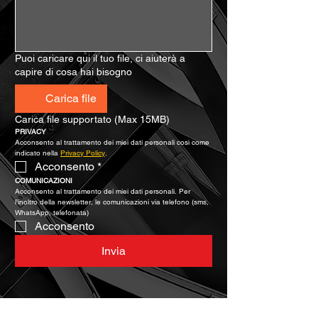
Puoi caricare qui il tuo file, ci aiuterà a
capire di cosa hai bisogno
Carica file
Carica file supportato (Max 15MB)
PRIVACY
Acconsento al trattamento dei miei dati personali così come 
indicato nella 
Privacy Policy
.
Acconsento
*
COMUNICAZIONI
Acconsento al trattamento dei miei dati personali. Per 
l’inoltro della newsletter, le comunicazioni via telefono (sms, 
WhatsApp, telefonata)
Acconsento
Invia