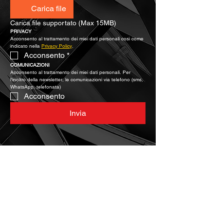
Carica file
Carica file supportato (Max 15MB)
PRIVACY
Acconsento al trattamento dei miei dati personali così come 
indicato nella 
Privacy Policy
.
Acconsento
*
COMUNICAZIONI
Acconsento al trattamento dei miei dati personali. Per 
l’inoltro della newsletter, le comunicazioni via telefono (sms, 
WhatsApp, telefonata)
Acconsento
Invia
Prodotto internamente in
Brevetti ADEM