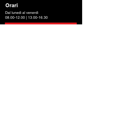
Orari
Dal lunedì al venerdì
08.00-12.00
|
13.00-16.30
Chiamaci
Scrivici una mail
Pagamenti