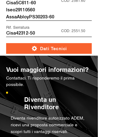
COD:
2581.60
Cisa5C611-60
Iseo29110560
AssaAbloyPS30203-60
Rif. Serratura
COD:
2551.50
Cisa42312-50
Dati Tecnici
Vuoi maggiori informazioni?
Contattaci. Ti risponderemo il prima
possibile.
Diventa un
Rivenditore
Diventa rivenditore autorizzato ADEM,
ricevi una proposta commerciale e
scopri tutti i vantaggi riservati.