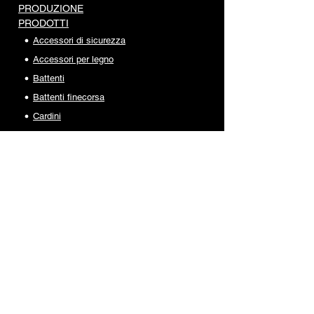
PRODUZIONE
PRODOTTI
Accessori di sicurezza
Accessori per legno
Battenti
Battenti finecorsa
Cardini
Carrelli portanti
Carrelli scorrevoli
Catenacci
Copricolonna
Guide e cremagliere
Incontri e supporti
Inferriate e recinzioni
Maniglie e cariglioni
Monorotaie e accessori
Piastre di guida