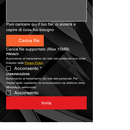
Puoi caricare qui il tuo file, ci aiuterà a
capire di cosa hai bisogno
Carica file
Carica file supportato (Max 15MB)
PRIVACY
Acconsento al trattamento dei miei dati personali così come 
indicato nella 
Privacy Policy
.
Acconsento
*
COMUNICAZIONI
Acconsento al trattamento dei miei dati personali. Per 
l’inoltro della newsletter, le comunicazioni via telefono (sms, 
WhatsApp, telefonata)
Acconsento
Invia