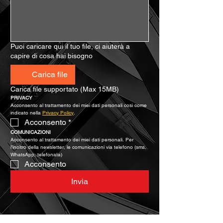
Puoi caricare qui il tuo file, ci aiuterà a
capire di cosa hai bisogno
Carica file
Carica file supportato (Max 15MB)
PRIVACY
Acconsento al trattamento dei miei dati personali così come 
indicato nella 
Privacy Policy
.
Acconsento
*
COMUNICAZIONI
Acconsento al trattamento dei miei dati personali. Per 
l’inoltro della newsletter, le comunicazioni via telefono (sms, 
WhatsApp, telefonata)
Acconsento
Invia