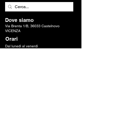
Dove siamo
Via Brenta 1/B, 36033 Castelnovo
VICENZA
Orari
Dal lunedì al venerdì
08.00-12.00
|
13.00-16.30
Chiamaci
Scrivici una mail
Pagamenti