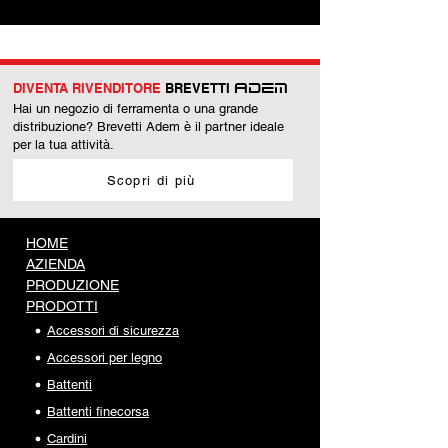
DIVENTA RIVENDITORE
BREVETTI
ADEM
Hai un negozio di ferramenta o una grande
distribuzione? Brevetti Adem è il partner ideale
per la tua attività.
Scopri di più
HOME
AZIENDA
PRODUZIONE
PRODOTTI
Accessori di sicurezza
Accessori per legno
Battenti
Battenti finecorsa
Cardini