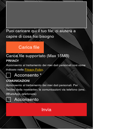
Puoi caricare qui il tuo file, ci aiuterà a
capire di cosa hai bisogno
Carica file
Carica file supportato (Max 15MB)
PRIVACY
Acconsento al trattamento dei miei dati personali così come 
indicato nella 
Privacy Policy
.
Acconsento
*
COMUNICAZIONI
Acconsento al trattamento dei miei dati personali. Per 
l’inoltro della newsletter, le comunicazioni via telefono (sms, 
WhatsApp, telefonata)
Acconsento
Invia