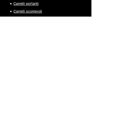
Carrelli portanti
Carrelli scorrevoli
Catenacci
Copricolonna
Guide e cremagliere
Incontri e supporti
Inferriate e recinzioni
Maniglie e cariglioni
Monorotaie e accessori
Piastre di guida
Porte e finestre
Rulli di guida
Ruote
Serrature
ACCESSORI SU MISURA
UTILIZZI
Camion ed uso industriale