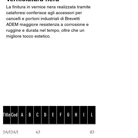
La finitura in vernice nera realizzata tramite
cataforesi conferisce agli accessori per
cancelli e portoni industriali di Brevetti
ADEM maggiore resistenza a corrosione e
ruggine e durata nel tempo, oltre che un
migliore tocco estetico.
Dati Tecnici
Title
Cod
A
B
C
D
E
F
G
H
I
L
00A/E50
400A/E50
43
83