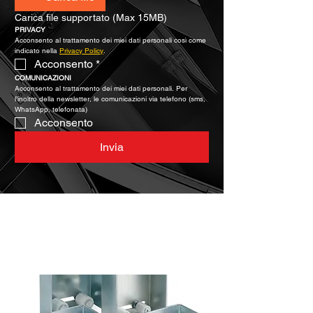
Carica file supportato (Max 15MB)
PRIVACY
Acconsento al trattamento dei miei dati personali così come 
indicato nella 
Privacy Policy
.
Acconsento
*
COMUNICAZIONI
Acconsento al trattamento dei miei dati personali. Per 
l’inoltro della newsletter, le comunicazioni via telefono (sms, 
WhatsApp, telefonata)
Acconsento
Invia
Caratteristiche chiave