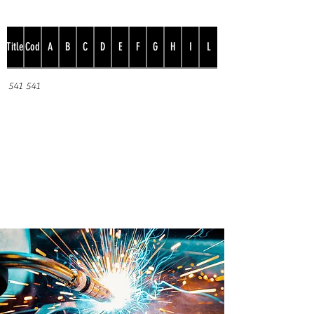
Title
Cod
A
B
C
D
E
F
G
H
I
L
541
541
Prodotto internamente in
Brevetti ADEM