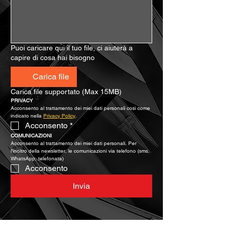
Puoi caricare qui il tuo file, ci aiuterà a
capire di cosa hai bisogno
Carica file
Carica file supportato (Max 15MB)
PRIVACY
Acconsento al trattamento dei miei dati personali così come 
indicato nella 
Privacy Policy
.
Acconsento
*
COMUNICAZIONI
Acconsento al trattamento dei miei dati personali. Per 
l’inoltro della newsletter, le comunicazioni via telefono (sms, 
WhatsApp, telefonata)
Acconsento
Invia