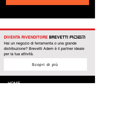
DIVENTA RIVENDITORE
BREVETTI
ADEM
Hai un negozio di ferramenta o una grande
distribuzione? Brevetti Adem è il partner ideale
per la tua attività.
Scopri di più
HOME
AZIENDA
PRODUZIONE
PRODOTTI
Accessori di sicurezza
Accessori per legno
Battenti