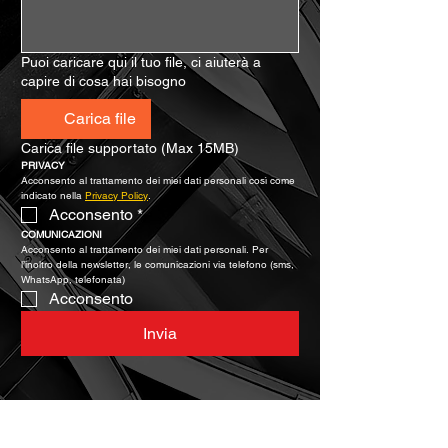
Puoi caricare qui il tuo file, ci aiuterà a
capire di cosa hai bisogno
Carica file
Carica file supportato (Max 15MB)
PRIVACY
Acconsento al trattamento dei miei dati personali così come 
indicato nella 
Privacy Policy
.
Acconsento
*
COMUNICAZIONI
Acconsento al trattamento dei miei dati personali. Per 
l’inoltro della newsletter, le comunicazioni via telefono (sms, 
WhatsApp, telefonata)
Acconsento
Invia