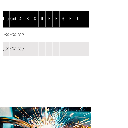
Title
Cod
A
B
C
D
E
F
G
H
I
L
9/500
9/500
500
9/300
9/300
300
Prodotto internamente in
Brevetti ADEM