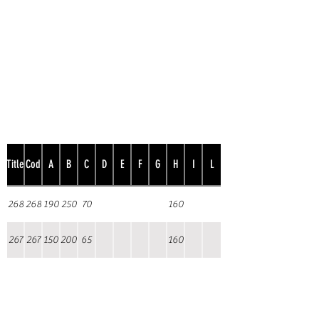
Title
Cod
A
B
C
D
E
F
G
H
I
L
268
268
190
250
70
160
267
267
150
200
65
160