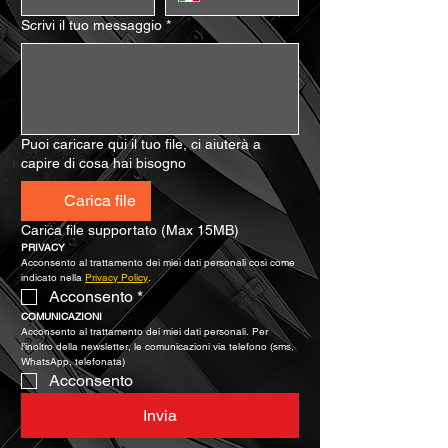
Scrivi il tuo messaggio
*
Puoi caricare qui il tuo file, ci aiuterà a
capire di cosa hai bisogno
Carica file
Carica file supportato (Max 15MB)
PRIVACY
Acconsento al trattamento dei miei dati personali così come 
indicato nella 
Privacy Policy
.
Acconsento
*
COMUNICAZIONI
Acconsento al trattamento dei miei dati personali. Per 
l’inoltro della newsletter, le comunicazioni via telefono (sms, 
WhatsApp, telefonata)
Acconsento
Invia