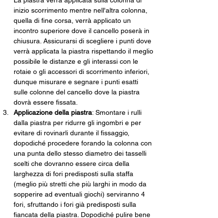
La piastra verrà applicata sulla colonna di 
inizio scorrimento mentre nell'altra colonna, 
quella di fine corsa, verrà applicato un 
incontro superiore dove il cancello poserà in 
chiusura. Assicurarsi di scegliere i punti dove 
verrà applicata la piastra rispettando il meglio 
possibile le distanze e gli interassi con le 
rotaie o gli accessori di scorrimento inferiori, 
dunque misurare e segnare i punti esatti 
sulle colonne del cancello dove la piastra 
dovrà essere fissata.
Applicazione della piastra
: Smontare i rulli 
dalla piastra per ridurre gli ingombri e per 
evitare di rovinarli durante il fissaggio, 
dopodiché procedere forando la colonna con 
una punta dello stesso diametro dei tasselli 
scelti che dovranno essere circa della 
larghezza di fori predisposti sulla staffa 
(meglio più stretti che più larghi in modo da 
sopperire ad eventuali giochi) serviranno 4  
fori, sfruttando i fori già predisposti sulla 
fiancata della piastra. Dopodiché pulire bene 