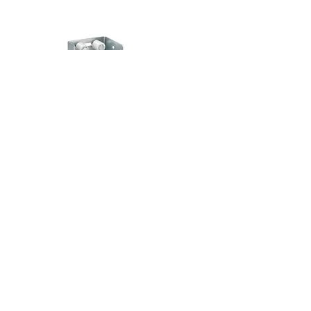
Facile da installare
Piastre di guida robuste a
fissare
Scopri di più