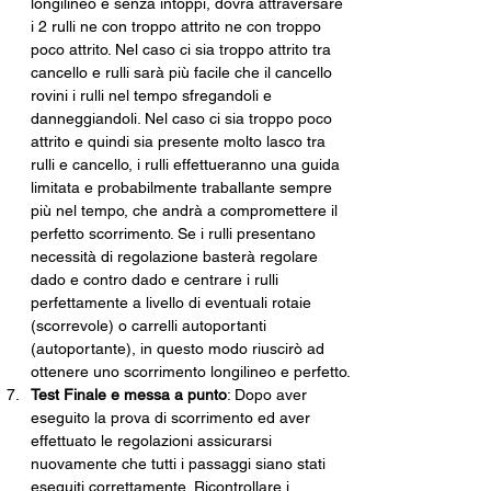
longilineo e senza intoppi, dovrà attraversare 
i 2 rulli ne con troppo attrito ne con troppo 
poco attrito. Nel caso ci sia troppo attrito tra 
cancello e rulli sarà più facile che il cancello 
rovini i rulli nel tempo sfregandoli e 
danneggiandoli. Nel caso ci sia troppo poco 
attrito e quindi sia presente molto lasco tra 
rulli e cancello, i rulli effettueranno una guida 
limitata e probabilmente traballante sempre 
più nel tempo, che andrà a compromettere il 
perfetto scorrimento. Se i rulli presentano 
necessità di regolazione basterà regolare 
dado e contro dado e centrare i rulli 
perfettamente a livello di eventuali rotaie 
(scorrevole) o carrelli autoportanti 
(autoportante), in questo modo riuscirò ad 
ottenere uno scorrimento longilineo e perfetto.
Test Finale e messa a punto
: Dopo aver 
eseguito la prova di scorrimento ed aver 
effettuato le regolazioni assicurarsi 
nuovamente che tutti i passaggi siano stati 
eseguiti correttamente. Ricontrollare i 