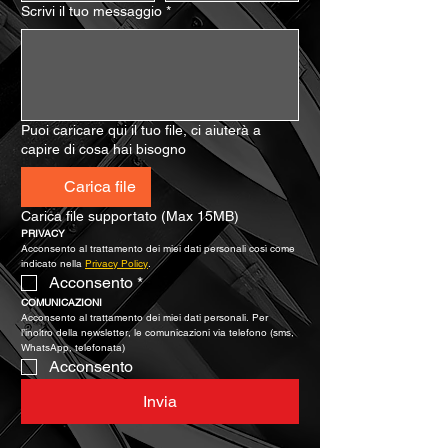
Scrivi il tuo messaggio
*
Puoi caricare qui il tuo file, ci aiuterà a
capire di cosa hai bisogno
Carica file
Carica file supportato (Max 15MB)
PRIVACY
Acconsento al trattamento dei miei dati personali così come 
indicato nella 
Privacy Policy
.
Acconsento
*
COMUNICAZIONI
Acconsento al trattamento dei miei dati personali. Per 
l’inoltro della newsletter, le comunicazioni via telefono (sms, 
WhatsApp, telefonata)
Acconsento
Invia