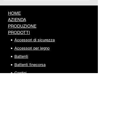
HOME
AZIENDA
PRODUZIONE
PRODOTTI
Accessori di sicurezza
Accessori per legno
Battenti
Battenti finecorsa
Cardini
Carrelli portanti
Carrelli scorrevoli
Catenacci
Copricolonna
Guide e cremagliere
Incontri e supporti
Inferriate e recinzioni