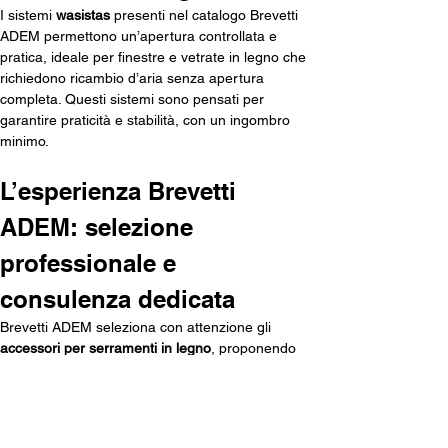
I sistemi 
wasistas
 presenti nel catalogo Brevetti 
ADEM permettono un’apertura controllata e 
pratica, ideale per finestre e vetrate in legno che 
richiedono ricambio d’aria senza apertura 
completa. Questi sistemi sono pensati per 
garantire praticità e stabilità, con un ingombro 
minimo.
L’esperienza Brevetti 
ADEM: selezione 
professionale e 
consulenza dedicata
Brevetti ADEM seleziona con attenzione gli 
accessori per serramenti in legno
, proponendo 
esclusivamente articoli che rispondono ai criteri di 
affidabilità, robustezza e funzionalità richiesti da 
falegnami, ferramenta e installatori. Ogni 
componente è scelto per garantire 
resistenza nel 