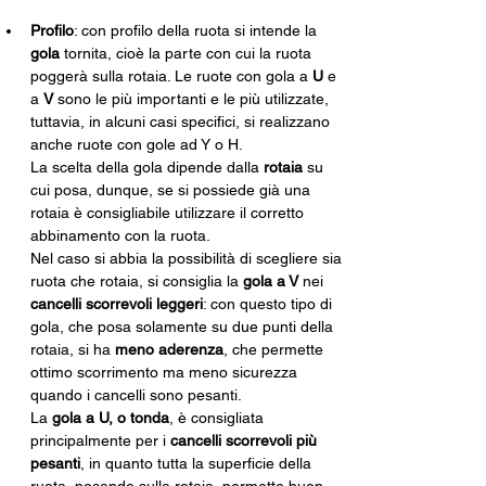
Profilo
: con profilo della ruota si intende la 
gola 
tornita, cioè la parte con cui la ruota 
poggerà sulla rotaia. Le ruote con gola a 
U
 e 
a 
V
 sono le più importanti e le più utilizzate, 
tuttavia, in alcuni casi specifici, si realizzano 
anche ruote con gole ad Y o H. 
La scelta della gola dipende dalla 
rotaia
 su 
cui posa, dunque, se si possiede già una 
rotaia è consigliabile utilizzare il corretto 
abbinamento con la ruota. 
Nel caso si abbia la possibilità di scegliere sia 
ruota che rotaia, si consiglia la 
gola a V
 nei 
cancelli scorrevoli leggeri
: con questo tipo di 
gola, che posa solamente su due punti della 
rotaia, si ha 
meno aderenza
, che permette 
ottimo scorrimento ma meno sicurezza 
quando i cancelli sono pesanti. 
La 
gola a U, o tonda
, è consigliata 
principalmente per i 
cancelli scorrevoli più 
pesanti
, in quanto tutta la superficie della 