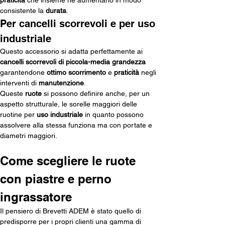
praticità
 che insieme ne aumentano in modo 
consistente la 
durata
. 
Per cancelli scorrevoli e per uso 
industriale
Questo accessorio si adatta perfettamente ai 
cancelli scorrevoli di piccola-media grandezza
garantendone 
ottimo scorrimento
 e 
praticità
 negli 
interventi di 
manutenzione
.
Queste 
ruote
 si possono definire anche, per un 
aspetto strutturale, le sorelle maggiori delle 
ruotine per 
uso industriale
 in quanto possono 
assolvere alla stessa funziona ma con portate e 
diametri maggiori. 
Come scegliere le ruote 
con piastre e perno 
ingrassatore
Il pensiero di Brevetti ADEM è stato quello di 
predisporre per i propri clienti una gamma di 