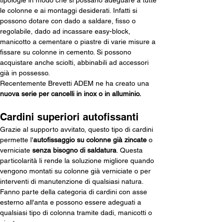
tipologie in modo che si possano adeguare a tutte 
le colonne e ai montaggi desiderati. Infatti si 
possono dotare con dado a saldare, fisso o 
regolabile, dado ad incassare easy-block, 
manicotto a cementare o piastre di varie misure a 
fissare su colonne in cemento. Si possono 
acquistare 
anche sciolti, abbinabili ad accessori 
già in possesso. 
Recentemente Brevetti ADEM ne ha creato una 
nuova serie per cancelli in inox o in alluminio.
Cardini superiori autofissanti
Grazie al supporto avvitato, questo tipo di cardini 
permette l'
autofissaggio su colonne già zincate 
o 
verniciate 
senza bisogno di saldatura
. Questa 
particolarità li rende la soluzione migliore quando 
vengono montati su colonne già verniciate o per 
interventi di manutenzione di qualsiasi natura. 
Fanno parte della categoria di cardini con asse 
esterno all'anta e possono essere adeguati a 
qualsiasi tipo di colonna tramite dadi, manicotti o 