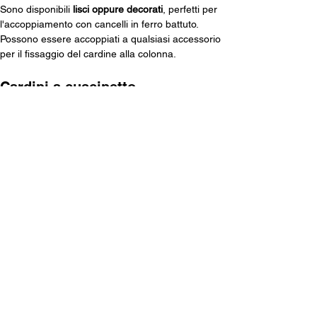
Sono disponibili 
lisci oppure decorati
, perfetti per 
l'accoppiamento con cancelli in ferro battuto. 
Possono essere accoppiati a qualsiasi accessorio 
per il fissaggio del cardine alla colonna.
Cardini a cuscinetto
I cardini a cuscinetto sono un sistema di sostegno 
formato da una piastra e una calotta contenente 
un cuscinetto di alta qualità che permetterà un 
ottimo movimento
 del cancello a battente. 
Le tipologie di accoppiamento con l'anta sono 
molteplici: con perno esterno, con perno ad 
infilare con possibilità di dotarli di cover protettiva.
L'esecuzione del montaggio si può eseguire a 
fissare su colonne in ferro oppure a fissare su 
colonne in cemento.
DIVENTA RIVENDITORE
BREVETTI
ADEM